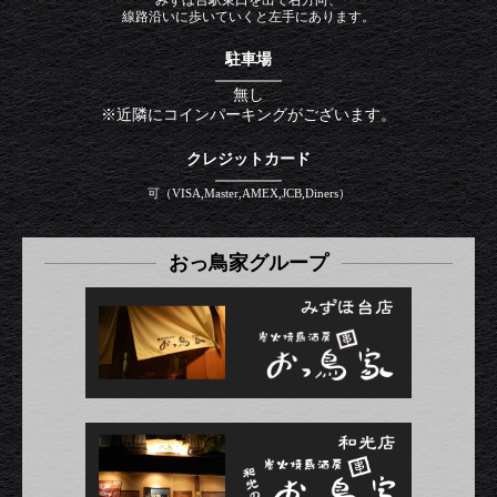
みずほ台駅東口を出て右方向、
線路沿いに歩いていくと左手にあります。
駐車場
無し
※近隣にコインパーキングがございます。
クレジットカード
可（VISA,Master,AMEX,JCB,Diners）
おっ鳥家グループ